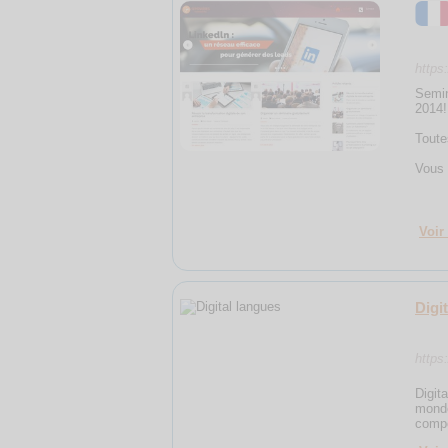
https
Semin
2014!
Toute
Vous 
Voir 
Digi
https:
Digit
monde
compé