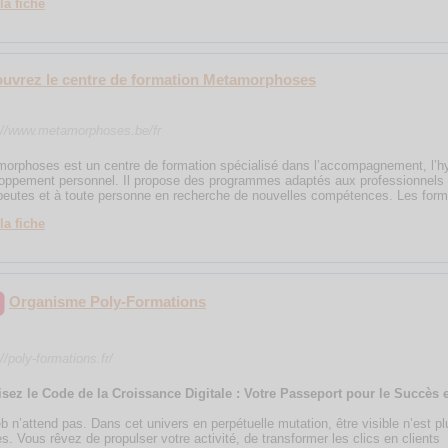
la fiche
uvrez le centre de formation Metamorphoses
://www.metamorphoses.be/fr
orphoses est un centre de formation spécialisé dans l’accompagnement, l’hy
oppement personnel. Il propose des programmes adaptés aux professionnels de
peutes et à toute personne en recherche de nouvelles compétences. Les for
la fiche
Organisme Poly-Formations
//poly-formations.fr/
isez le Code de la Croissance Digitale : Votre Passeport pour le Succès 
b n’attend pas. Dans cet univers en perpétuelle mutation, être visible n’est pl
s. Vous rêvez de propulser votre activité, de transformer les clics en clients