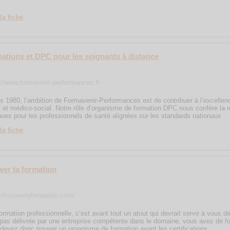
la fiche
ations et DPC pour les soignants à distance
://www.formavenir-performances.fr
s 1980, l’ambition de Formavenir-Performances est de contribuer à l’excellenc
l et médico-social. Notre rôle d’organisme de formation DPC nous confère la 
nues pour les professionnels de santé alignées sur les standards nationaux
la fiche
ver ta formation
://trouvertaformation.com/
ormation professionnelle, c’est avant tout un atout qui devrait servir à vous 
 pas délivrée par une entreprise compétente dans le domaine, vous avez de fo
devez donc trouver un organisme de formation ayant les certifications