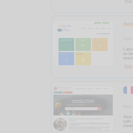
Voir 
Acco
https
L’acc
un la
renco
Voir 
https
Vous 
colle
d’ent