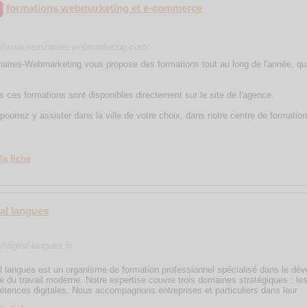
formations webmarketing et e-commerce
://www.seminaires-webmarketing.com/
aires-Webmarketing vous propose des formations tout au long de l'année, qui
s ces formations sont disponibles directement sur le site de l'agence.
pourrez y assister dans la ville de votre choix, dans notre centre de formatio
la fiche
tal langues
//digital-langues.fr/
al langues est un organisme de formation professionnel spécialisé dans le d
 du travail moderne. Notre expertise couvre trois domaines stratégiques : les
tences digitales. Nous accompagnons entreprises et particuliers dans leur