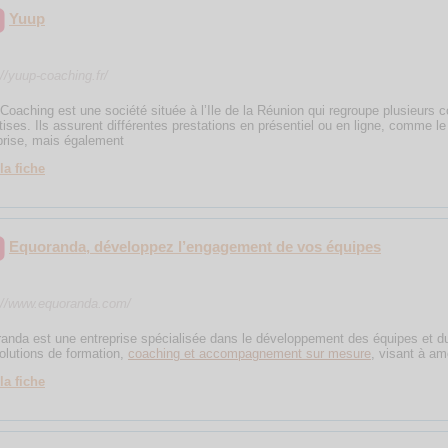
Yuup
://yuup-coaching.fr/
Coaching est une société située à l’Ile de la Réunion qui regroupe plusieurs 
tises. Ils assurent différentes prestations en présentiel ou en ligne, comme l
prise, mais également
la fiche
Equoranda, développez l’engagement de vos équipes
://www.equoranda.com/
anda est une entreprise spécialisée dans le développement des équipes et 
olutions de formation,
coaching et accompagnement sur mesure
, visant à am
la fiche