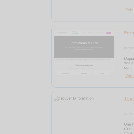
Voir 
Form
https
Depui
socia
conti
Voir 
Trou
https
Une f
n’est
Vous 