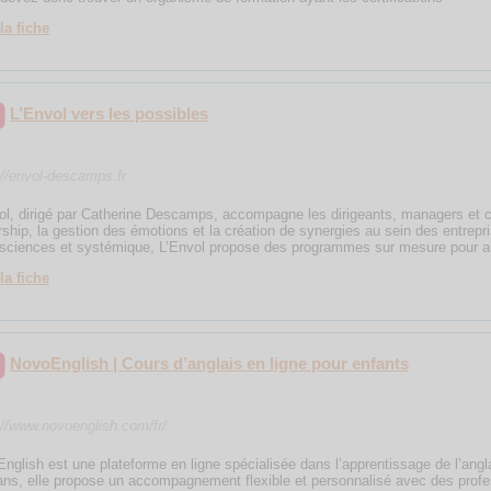
la fiche
L’Envol vers les possibles
://envol-descamps.fr
ol, dirigé par Catherine Descamps, accompagne les dirigeants, managers et 
rship, la gestion des émotions et la création de synergies au sein des entrepr
sciences et systémique, L’Envol propose des programmes sur mesure pour ai
la fiche
NovoEnglish | Cours d’anglais en ligne pour enfants
://www.novoenglish.com/fr/
nglish est une plateforme en ligne spécialisée dans l’apprentissage de l’angl
ans, elle propose un accompagnement flexible et personnalisé avec des profes