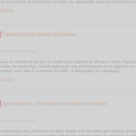
 à un système de réservation en ligne, les apprenants peuvent choisir leurs h
la fiche
Coaching de dirigeants et d’équipe
://www.transcendo.eu/
avez la volonté de devenir un leader plus inspirant et efficace ? Avec Trans
ualités de leadership, tout en optimisant vos performances et en alignant vo
nnalisé vous aide à surmonter les défis, à développer des stratégies
la fiche
Zoo Academia : Formation aux métiers animaliers
://zoo-academia.com
cademia est une plateforme en ligne dédiée à la formation aux métiers animal
s pour tous ceux qui souhaitent faire de leur passion pour les animaux un véri