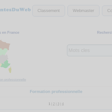
Classement
Webmaster
Co
s en France
Recherch
on professionnelle
Formation professionnelle
1
|
2
|
3
|
4