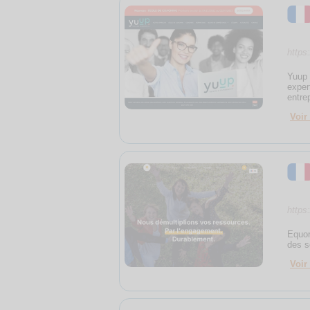
https
Yuup 
exper
entre
Voir 
https
Equor
des s
Voir 