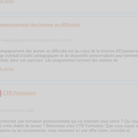
la fiche
mpagnement des jeunes en difficulté
://www.esperanceformationinsertion.com/
ompagnement des jeunes en difficulté est au cœur de la mission d’Esperance 
rge éventail d’outils pédagogiques et de dispositifs personnalisés pour perme
ntrés dans son parcours. Les programmes incluent des ateliers de
la fiche
CTB Formation
://ctbformation.com/
cherchez une formation professionnelle qui va vraiment vous servir ? Qui vou
 à votre réalité de terrain ? Bienvenue chez CTB Formation. Que vous soyez
reprise ou en reconversion, vous trouverez ici une offre claire, concrète et