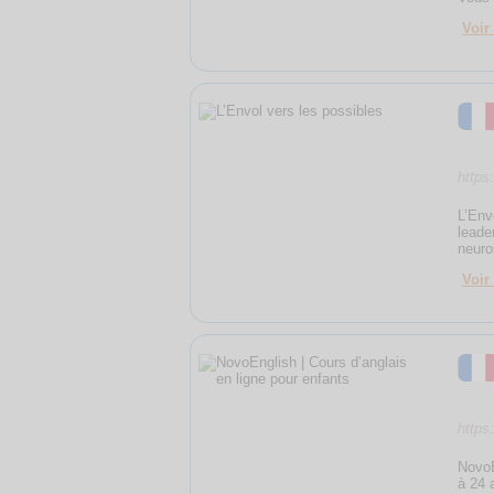
Voir 
https
L’Env
leade
neuro
Voir 
https
NovoE
à 24 