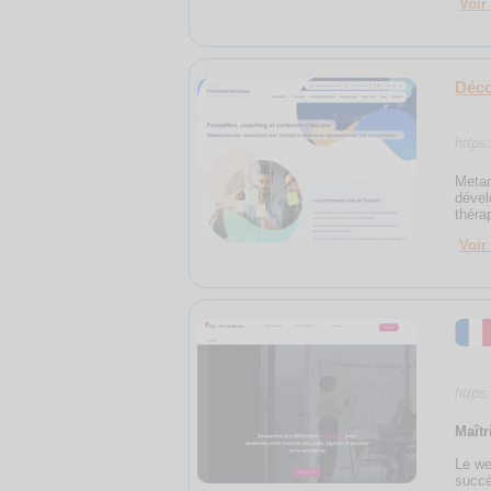
Voir 
Déco
https
Metam
dével
théra
Voir 
https:
Maîtr
Le we
succè