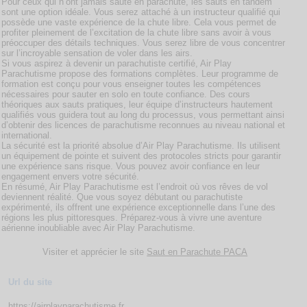
Pour ceux qui n’ont jamais sauté en parachute, les sauts en tandem
sont une option idéale. Vous serez attaché à un instructeur qualifié qui
possède une vaste expérience de la chute libre. Cela vous permet de
profiter pleinement de l’excitation de la chute libre sans avoir à vous
préoccuper des détails techniques. Vous serez libre de vous concentrer
sur l’incroyable sensation de voler dans les airs.
Si vous aspirez à devenir un parachutiste certifié, Air Play
Parachutisme propose des formations complètes. Leur programme de
formation est conçu pour vous enseigner toutes les compétences
nécessaires pour sauter en solo en toute confiance. Des cours
théoriques aux sauts pratiques, leur équipe d’instructeurs hautement
qualifiés vous guidera tout au long du processus, vous permettant ainsi
d’obtenir des licences de parachutisme reconnues au niveau national et
international.
La sécurité est la priorité absolue d’Air Play Parachutisme. Ils utilisent
un équipement de pointe et suivent des protocoles stricts pour garantir
une expérience sans risque. Vous pouvez avoir confiance en leur
engagement envers votre sécurité.
En résumé, Air Play Parachutisme est l’endroit où vos rêves de vol
deviennent réalité. Que vous soyez débutant ou parachutiste
expérimenté, ils offrent une expérience exceptionnelle dans l’une des
régions les plus pittoresques. Préparez-vous à vivre une aventure
aérienne inoubliable avec Air Play Parachutisme.
Visiter et apprécier le site
Saut en Parachute PACA
Url du site
https://airplayparachutisme.fr