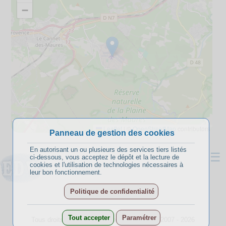
−
Leaflet
|
©
OpenStreetMap
contributors
Panneau de gestion des cookies
En autorisant un ou plusieurs des services tiers listés
☰
ci-dessous, vous acceptez le dépôt et la lecture de
cookies et l'utilisation de technologies nécessaires à
leur bon fonctionnement.
Politique de confidentialité
A propos
Conditions d’inscription
Tout accepter
Paramétrer
Tous droits réservés -
EmpreintesDuWeb
© 2007 - 2026