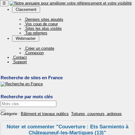
☰
Classement
Derniers sites ajoutés
Vos coup de coeur
Sites les plus visités
Top referrers
Webmaster
Créer un compte
Connexion
Contact
Support
Recherche de sites en France
Recherche par mots clés
Catégorie :
Bâtiment et travaux publics
Toitures, couvreurs, ardoises
Noter et commenter "Couverture : Ets Sarmiento à
Châteauneuf-les-Martigues (13)"