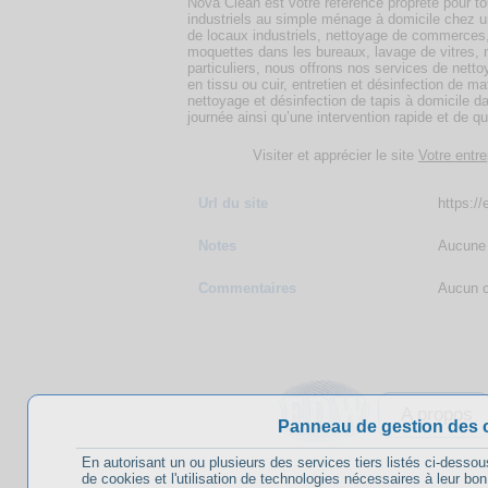
Nova Clean est votre référence propreté pour t
industriels au simple ménage à domicile chez un 
de locaux industriels, nettoyage de commerces,
moquettes dans les bureaux, lavage de vitres, n
particuliers, nous offrons nos services de nett
en tissu ou cuir, entretien et désinfection de ma
nettoyage et désinfection de tapis à domicile d
journée ainsi qu’une intervention rapide et de qu
Visiter et apprécier le site
Votre entr
Url du site
https:/
Notes
Aucune 
Commentaires
Aucun c
A propos
Panneau de gestion des 
En autorisant un ou plusieurs des services tiers listés ci-dessou
de cookies et l'utilisation de technologies nécessaires à leur bo