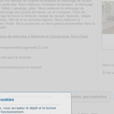
ous vos besoins en hygiène et propreté du nettoyage de locaux
particulier. Nous réalisons l’entretien de bureaux, le nettoyage
 hôtels, campings, gîtes. Nous réalisons le nettoyage de
ettoyage des postes de travail, wc et vestiaires. Chez les
oyage de tissus à domicile, lavage de canapé, fauteuils, sièges
telas, tête de lit ou sommier tapissé. Nous réalisons le
ans l’Aude. Nous proposons un devis gratuit personnalisé dans la
alité.
eprise de nettoyage à Narbonne et Carcassonne: Nova Clean
/entreprise-nettoyage-aude-11.com
note pour le moment
Nous co
ommentaire pour le moment
Écrire u
Conditions d’inscription
Données personnelles
cookies
s, vous acceptez le dépôt et la lecture
n fonctionnement.