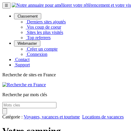
☰
Classement
Derniers sites ajoutés
Vos coup de coeur
Sites les plus visités
Top referrers
Webmaster
Créer un compte
Connexion
Contact
Support
Recherche de sites en France
Recherche par mots clés
Catégorie :
Voyages, vacances et tourisme
Locations de vacances