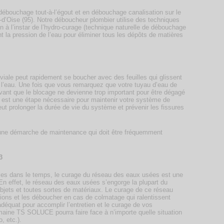
ébouchage tout-à-l’égout et en débouchage canalisation sur le
-d’Oise (95). Notre déboucheur plombier utilise des techniques
n à l’instar de l’hydro-curage (technique naturelle de débouchage
t la pression de l’eau pour éliminer tous les dépôts de matières
luviale peut rapidement se boucher avec des feuilles qui glissent
e l’eau. Une fois que vous remarquez que votre tuyau d’eau de
vant que le blocage ne devienne trop important pour être dégagé
est une étape nécessaire pour maintenir votre système de
eut prolonger la durée de vie du système et prévenir les fissures
t une démarche de maintenance qui doit être fréquemment
3
elles dans le temps, le curage du réseau des eaux usées est une
 En effet, le réseau des eaux usées s’engorge la plupart du
bjets et toutes sortes de matériaux. Le curage de ce réseau
tions et les déboucher en cas de colmatage qui ralentissent
adéquat pour accomplir l’entretien et le curage de vos
maine TS SOLUCE pourra faire face à n’importe quelle situation
, etc.).