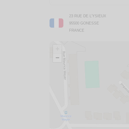
23 RUE DE L’YSIEUX
95500 GONESSE
FRANCE
+
−