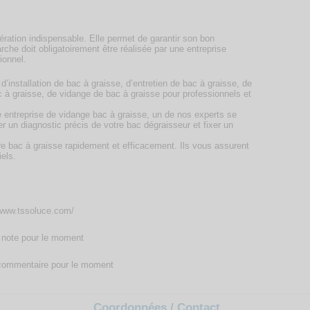
ération indispensable. Elle permet de garantir son bon
he doit obligatoirement être réalisée par une entreprise
ionnel.
’installation de bac à graisse, d’entretien de bac à graisse, de
à graisse, de vidange de bac à graisse pour professionnels et
e entreprise de vidange bac à graisse, un de nos experts se
er un diagnostic précis de votre bac dégraisseur et fixer un
re bac à graisse rapidement et efficacement. Ils vous assurent
iels.
/www.tssoluce.com/
note pour le moment
ommentaire pour le moment
Coordonnées / Contact