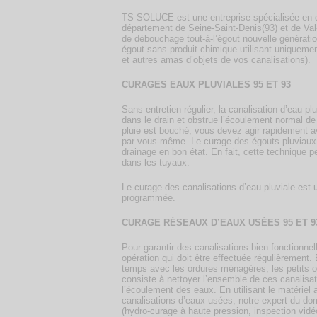
TS SOLUCE est une entreprise spécialisée en d
département de Seine-Saint-Denis(93) et de Val
de débouchage tout-à-l’égout nouvelle génératio
égout sans produit chimique utilisant uniquemen
et autres amas d’objets de vos canalisations).
CURAGES EAUX PLUVIALES 95 ET 93
Sans entretien régulier, la canalisation d’eau p
dans le drain et obstrue l’écoulement normal d
pluie est bouché, vous devez agir rapidement a
par vous-même. Le curage des égouts pluviaux 
drainage en bon état. En fait, cette technique p
dans les tuyaux.
Le curage des canalisations d’eau pluviale es
programmée.
CURAGE RÉSEAUX D’EAUX USÉES 95 ET 9
Pour garantir des canalisations bien fonctionn
opération qui doit être effectuée régulièrement.
temps avec les ordures ménagères, les petits o
consiste à nettoyer l’ensemble de ces canalisa
l’écoulement des eaux. En utilisant le matériel 
canalisations d’eaux usées, notre expert du do
(hydro-curage à haute pression, inspection vidéo