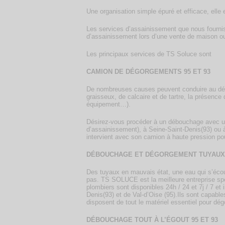
Une organisation simple épuré et efficace, elle 
Les services d’assainissement que nous fourni
d’assainissement lors d’une vente de maison o
Les principaux services de TS Soluce sont
CAMION DE DÉGORGEMENTS 95 ET 93
De nombreuses causes peuvent conduire au dég
graisseux, de calcaire et de tartre, la présenc
équipement…).
Désirez-vous procéder à un débouchage avec u
d’assainissement), à Seine-Saint-Denis(93) ou à
intervient avec son camion à haute pression p
DÉBOUCHAGE ET DÉGORGEMENT TUYAUX 
Des tuyaux en mauvais état, une eau qui s’écou
pas. TS SOLUCE est la meilleure entreprise sp
plombiers sont disponibles 24h / 24 et 7j / 7 et
Denis(93) et de Val-d’Oise (95).Ils sont capabl
disposent de tout le matériel essentiel pour dég
DÉBOUCHAGE TOUT À L’ÉGOUT 95 ET 93