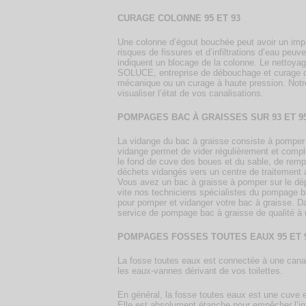
CURAGE COLONNE 95 ET 93
Une colonne d’égout bouchée peut avoir un impa
risques de fissures et d’infiltrations d’eau peu
indiquent un blocage de la colonne. Le nettoyag
SOLUCE, entreprise de débouchage et curage can
mécanique ou un curage à haute pression. Notre
visualiser l’état de vos canalisations.
POMPAGES BAC À GRAISSES SUR 93 ET 9
La vidange du bac à graisse consiste à pomper la
vidange permet de vider régulièrement et complè
le fond de cuve des boues et du sable, de rempl
déchets vidangés vers un centre de traitement 
Vous avez un bac à graisse à pomper sur le dé
vite nos techniciens spécialistes du pompage b
pour pomper et vidanger votre bac à graisse. Dan
service de pompage bac à graisse de qualité à 
POMPAGES FOSSES TOUTES EAUX 95 ET 
La fosse toutes eaux est connectée à une canali
les eaux-vannes dérivant de vos toilettes.
En général, la fosse toutes eaux est une cuve en
Elle est absolument étanche pour empêcher l’inf