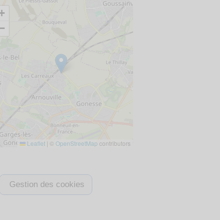
+
−
Leaflet
|
©
OpenStreetMap
contributors
Gestion des cookies