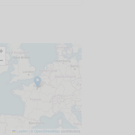
+
−
Leaflet
|
©
OpenStreetMap
contributors