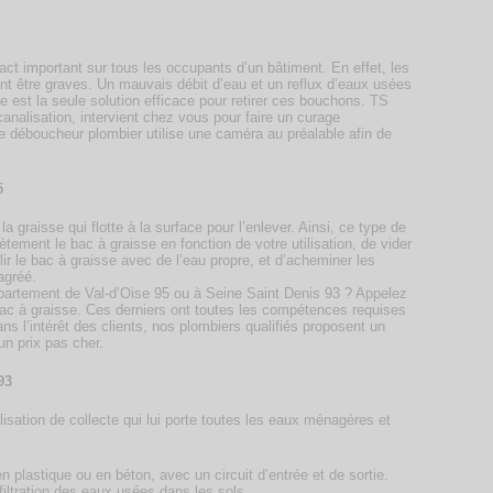
ct important sur tous les occupants d’un bâtiment. En effet, les
vent être graves. Un mauvais débit d’eau et un reflux d’eaux usées
e est la seule solution efficace pour retirer ces bouchons. TS
alisation, intervient chez vous pour faire un curage
 déboucheur plombier utilise une caméra au préalable afin de
5
 graisse qui flotte à la surface pour l’enlever. Ainsi, ce type de
tement le bac à graisse en fonction de votre utilisation, de vider
ir le bac à graisse avec de l’eau propre, et d’acheminer les
agréé.
partement de Val-d’Oise 95 ou à Seine Saint Denis 93 ? Appelez
ac à graisse. Ces derniers ont toutes les compétences requises
s l’intérêt des clients, nos plombiers qualifiés proposent un
un prix pas cher.
93
sation de collecte qui lui porte toutes les eaux ménagères et
 plastique ou en béton, avec un circuit d’entrée et de sortie.
iltration des eaux usées dans les sols.