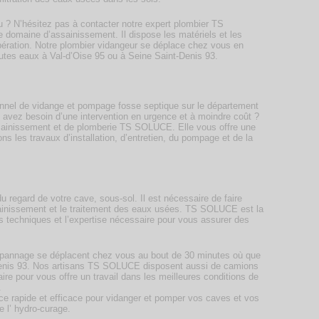
u ? N’hésitez pas à contacter notre expert plombier TS
domaine d’assainissement. Il dispose les matériels et les
pération. Notre plombier vidangeur se déplace chez vous en
utes eaux à Val-d’Oise 95 ou à Seine Saint-Denis 93.
onnel de vidange et pompage fosse septique sur le département
 avez besoin d’une intervention en urgence et à moindre coût ?
ssainissement et de plomberie TS SOLUCE. Elle vous offre une
s les travaux d’installation, d’entretien, du pompage et de la
regard de votre cave, sous-sol. Il est nécessaire de faire
ssainissement et le traitement des eaux usées. TS SOLUCE est la
 techniques et l’expertise nécessaire pour vous assurer des
dépannage se déplacent chez vous au bout de 30 minutes où que
Denis 93. Nos artisans TS SOLUCE disposent aussi de camions
ire pour vous offre un travail dans les meilleures conditions de
.
ce rapide et efficace pour vidanger et pomper vos caves et vos
e l’ hydro-curage.