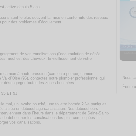
est active depuis 5 ans.
ssons sont le plus souvent la mise en conformité des réseaux
u pour des problèmes d’écoulement.
orgement de vos canalisations (l’accumulation de dépôt
e des mèches, des cheveux, le vieillissement de votre
n camion à haute pression (camion à pompe, camion
Nous co
 Val-d’Oise (95), contactez notre plombier professionnel qui
our désengorger toutes les zones bouchées.
Écrire u
95 ET 93
le mal, un lavabo bouché, une toilette bornée ? Ne paniquez
écialisée en débouchage canalisation. Nos déboucheurs
 interviennent dans l’heure dans le département de Seine-Saint-
es de déboucher les canalisations les plus compliquées. Ils
orger vos canalisations.