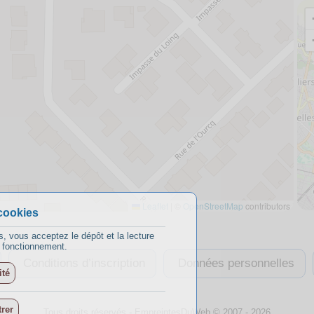
Leaflet
|
©
OpenStreetMap
contributors
cookies
s, vous acceptez le dépôt et la lecture
n fonctionnement.
Conditions d’inscription
Données personnelles
ité
rer
Tous droits réservés -
EmpreintesDuWeb
© 2007 - 2026