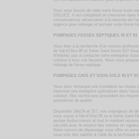
Vous avez besoin de vider votre fosse toute ea
SOLUCE. Il est compétent et chevronné dans le 
connaissances nécessaires à la réussite de l’o
urgence pour vidanger et pomper votre fosse to
POMPAGES FOSSES SEPTIQUES 95 ET 93
Vous êtes à la recherche d’un service professi
de Val-d’Oise 95 et Seine Saint Denis 93? Vous
N’hésitez pas à contacter notre entreprise d’a
solution à tous vos besoins. Nous vous proposon
vidange de fosse septique.
POMPAGES CAVE ET SOUS-SOLS 95 ET 93
Vous avez remarqué une inondation au niveau du 
intervenir une entreprise spécialisée dans l’a
solution. Nos techniciens possèdent les moyens
prestations de qualité.
Disponible 24h/24 et 7j/7, nos vidangeurs de 
vous soyez à Val-d’Oise 95 ou à Seine Saint-
pompe hydro-cureurs et tout le matériel nécessa
sécurité avec le respect des normes en vigueur
Notre service de dépannage vous offre un servi
sous-sols des saletés à l’aide de la technique d