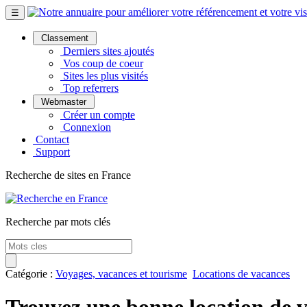
☰
Classement
Derniers sites ajoutés
Vos coup de coeur
Sites les plus visités
Top referrers
Webmaster
Créer un compte
Connexion
Contact
Support
Recherche de sites en France
Recherche par mots clés
Catégorie :
Voyages, vacances et tourisme
Locations de vacances