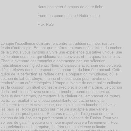
Nous contacter à propos de cette fiche
Écrire un commentaire / Noter le site
Flux RSS
Lorsque l’excellence culinaire rencontre la tradition raffinée, naît un
festin d’anthologie. En tant que maîtres-traiteurs spécialistes du cochon
de lait, nous vous invitons à vivre une expérience gustative unique, une
célébration des sens qui éblouira vos convives et marquera les esprits.
Chaque aventure gastronomique commence par une sélection
méticuleuse des ingrédients. Nous choisissons avec soin des porcelets
d’élite, élevés dans le respect de la nature et du bien-être animal. Cette
quête de la perfection se reflète dans la préparation minutieuse, où le
cochon de lait est choyé, mariné et chouchouté pour révéler une
tendreté et un arôme inégalés. L’étape suivante de notre ballet culinaire
est la cuisson, un rituel orchestré avec précision et maîtrise. Le cochon
de lait est disposé avec soin sur la broche, tourné doucement au-
dessus des flammes, permettant à la chaleur de l’embrasser de toutes
parts. Le résultat ? Une peau croustillante qui cache une chair
infiniment tendre et savoureuse, une explosion en bouche qui éveille
les papilles. Notre prestation sur mesure s’adapte à une variété
d’occasions prestigieuses. Pour vos mariages, l’élégance de notre
cochon de lait épousera parfaitement la solennité de l’union. Pour vos
soirées de gala, il ajoutera une note majestueuse à l’événement. Pour
vos célébrations d’entreprise, il offrira une expérience culinaire