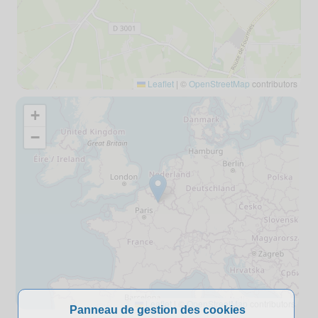
Leaflet
|
©
OpenStreetMap
contributors
+
−
Leaflet
|
©
OpenStreetMap
contributors
Panneau de gestion des cookies