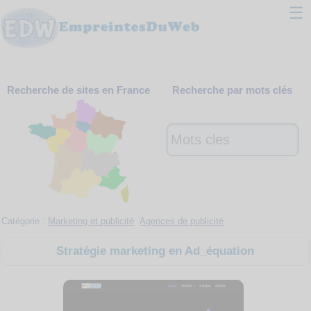
☰
Classement
Recherche de sites en France
Recherche par mots clés
Webmaster
Contact
Support
Catégorie :
Marketing et publicité
Agences de publicité
Stratégie marketing en Ad_équation