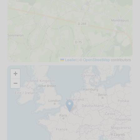
Leaflet
|
©
OpenStreetMap
contributors
+
−