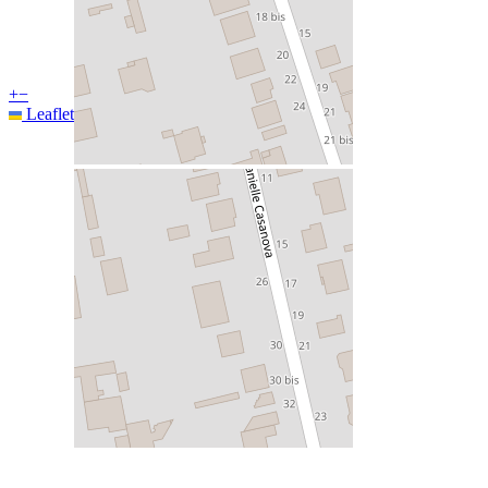
+
−
Leaflet
|
©
OpenStreetMap
contributors