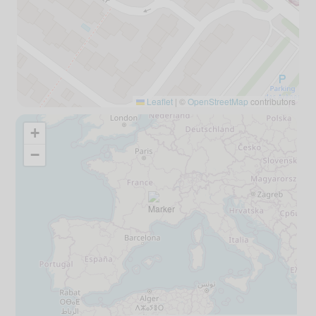
Leaflet
|
©
OpenStreetMap
contributors
+
−