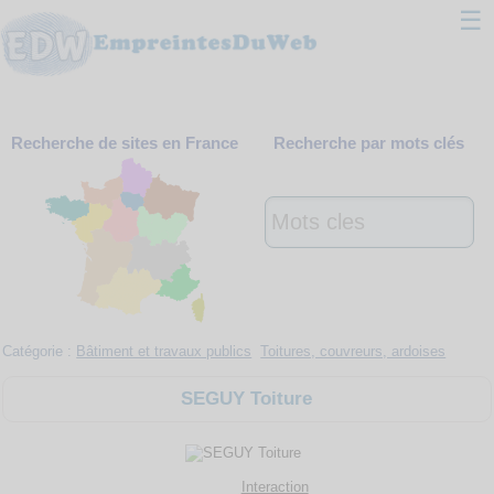
☰
Classement
Recherche de sites en France
Recherche par mots clés
Webmaster
Contact
Support
Catégorie :
Bâtiment et travaux publics
Toitures, couvreurs, ardoises
SEGUY Toiture
Interaction