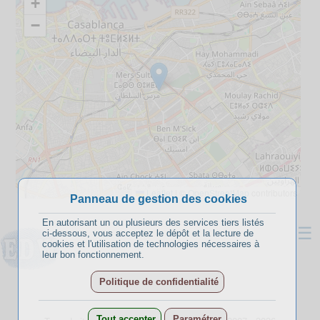
+
−
Leaflet
|
©
OpenStreetMap
contributors
Panneau de gestion des cookies
En autorisant un ou plusieurs des services tiers listés
☰
ci-dessous, vous acceptez le dépôt et la lecture de
cookies et l'utilisation de technologies nécessaires à
leur bon fonctionnement.
Politique de confidentialité
A propos
Conditions d’inscription
Tout accepter
Paramétrer