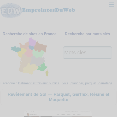
☰
Classement
Recherche de sites en France
Recherche par mots clés
Webmaster
Contact
Support
Catégorie :
Bâtiment et travaux publics
Sols, plancher, parquet, carrelage
Revêtement de Sol — Parquet, Gerflex, Résine et
Moquette