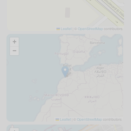
Leaflet
|
©
OpenStreetMap
contributors
+
−
Leaflet
|
©
OpenStreetMap
contributors