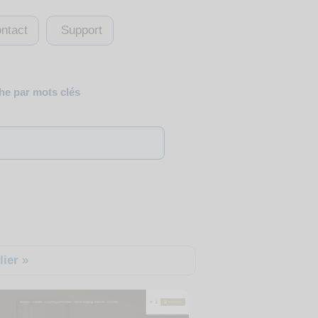
ntact
Support
e par mots clés
ier »