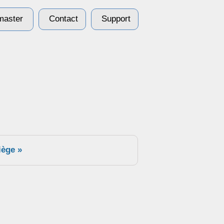
aster
Contact
Support
iège »