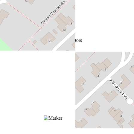
+
−
Leaflet
|
©
OpenStreetMap
contributors