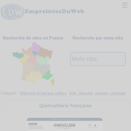
☰
Classement
Recherche de sites en France
Recherche par mots clés
Webmaster
Contact
Support
Catégorie :
Bâtiment et travaux publics
Sols, plancher, parquet, carrelage
Quincaillerie française