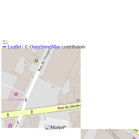
+
−
Leaflet
|
©
OpenStreetMap
contributors