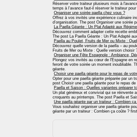
Réserver votre traiteur plusieurs mois à l'avan
temps à l’avance faut-il réserver le traiteur pour
Organiser une soirée paella chez vous ?
Offrez à vos invités une expérience culinaire in
d’organisation. The post Organiser une soirée pa
La Paella Géante : Un Plat Adapté aux Régim
Découvrez comment adapter cette recette emblé
The post La Paella Géante : Un Plat Adapté aux
Paella au Poulet, Fruits de Mer ou Mixte : Quel
Découvrez quelle version de la paella – au poul
Fruits de Mer ou Mixte : Quelle version choisir ?
Organiser une Fête Espagnole : Ambiance, Dé
Plongez vos invités au cœur de l'Espagne en r
feront de votre soirée un moment inoubliable. T
géante.
Choisir une paella géante pour le repas de vot
Opter pour une paella géante préparée par un tra
post Choisir une paella géante pour le repas de 
Paella et Saison : Quelles variantes préparer t
Un plat généreux et convivial qui se réinvente a
croquants au printemps. The post Paella et Saiso
Une paella géante par un traiteur : Combien ça
Vous souhaitez organiser une paella géante pou
géante par un traiteur : Combien ça coûte ? firs