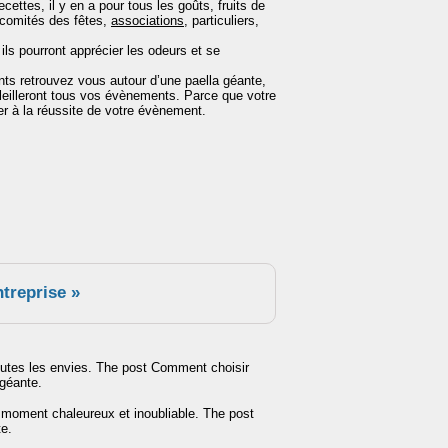
cettes, il y en a pour tous les goûts, fruits de
 comités des fêtes,
associations
, particuliers,
ls pourront apprécier les odeurs et se
nts retrouvez vous autour d’une paella géante,
eilleront tous vos évènements. Parce que votre
per à la réussite de votre évènement.
ntreprise »
 toutes les envies. The post Comment choisir
 géante.
un moment chaleureux et inoubliable. The post
te.