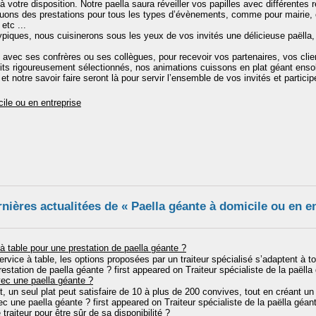
votre disposition. Notre paella saura réveiller vos papilles avec différentes re
uons des prestations pour tous les types d’évènements, comme pour mairie,
etc ...
piques, nous cuisinerons sous les yeux de vos invités une délicieuse paëlla, i
avec ses confrères ou ses collègues, pour recevoir vos partenaires, vos clie
s rigoureusement sélectionnés, nos animations cuissons en plat géant ensol
et notre savoir faire seront là pour servir l’ensemble de vos invités et partici
ile ou en entreprise
nières actualitées de « Paella géante à domicile ou en e
à table pour une prestation de paella géante ?
service à table, les options proposées par un traiteur spécialisé s’adaptent à
estation de paella géante ? first appeared on Traiteur spécialiste de la paëlla
ec une paella géante ?
nt, un seul plat peut satisfaire de 10 à plus de 200 convives, tout en créant 
une paella géante ? first appeared on Traiteur spécialiste de la paëlla géan
traiteur pour être sûr de sa disponibilité ?