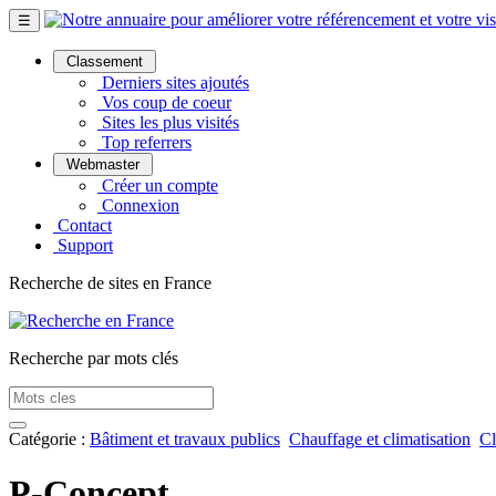
☰
Classement
Derniers sites ajoutés
Vos coup de coeur
Sites les plus visités
Top referrers
Webmaster
Créer un compte
Connexion
Contact
Support
Recherche de sites en France
Recherche par mots clés
Catégorie :
Bâtiment et travaux publics
Chauffage et climatisation
Cl
P-Concept