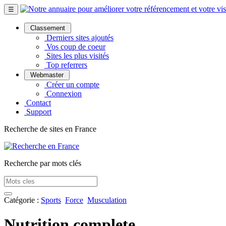
☰
Classement
Derniers sites ajoutés
Vos coup de coeur
Sites les plus visités
Top referrers
Webmaster
Créer un compte
Connexion
Contact
Support
Recherche de sites en France
Recherche par mots clés
Catégorie :
Sports
Force
Musculation
Nutrition complete