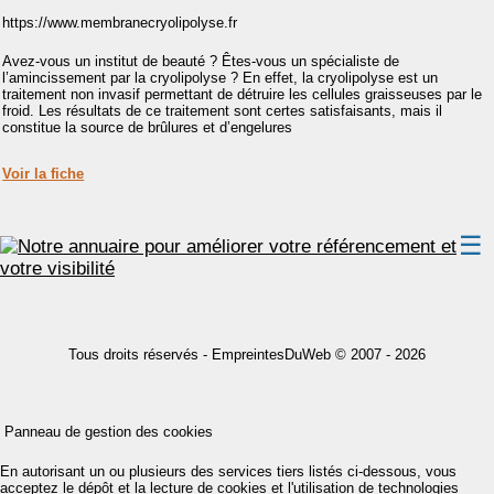
https://www.membranecryolipolyse.fr
Avez-vous un institut de beauté ? Êtes-vous un spécialiste de
l’amincissement par la cryolipolyse ? En effet, la cryolipolyse est un
traitement non invasif permettant de détruire les cellules graisseuses par le
froid. Les résultats de ce traitement sont certes satisfaisants, mais il
constitue la source de brûlures et d’engelures
Voir la fiche
☰
A propos
Conditions d’inscription
Tous droits réservés -
EmpreintesDuWeb
© 2007 - 2026
Données personnelles
Panneau de gestion des cookies
Gestion des cookies
En autorisant un ou plusieurs des services tiers listés ci-dessous, vous
acceptez le dépôt et la lecture de cookies et l'utilisation de technologies