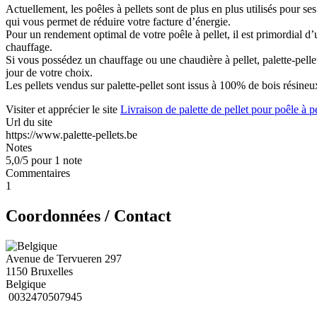
Actuellement, les poêles à pellets sont de plus en plus utilisés pour s
qui vous permet de réduire votre facture d’énergie.
Pour un rendement optimal de votre poêle à pellet, il est primordial d’
chauffage.
Si vous possédez un chauffage ou une chaudière à pellet, palette-pellet
jour de votre choix.
Les pellets vendus sur palette-pellet sont issus à 100% de bois résine
Visiter et apprécier le site
Livraison de palette de pellet pour poêle à p
Url du site
https://www.palette-pellets.be
Notes
5,0/5 pour 1 note
Commentaires
1
Coordonnées / Contact
Avenue de Tervueren 297
1150 Bruxelles
Belgique
0032470507945