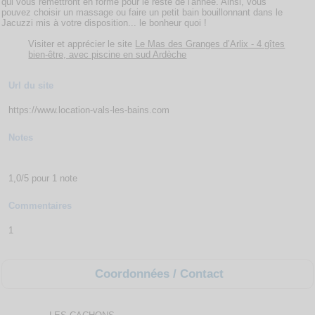
qui vous remettront en forme pour le reste de l'année. Ainsi, vous
pouvez choisir un massage ou faire un petit bain bouillonnant dans le
Jacuzzi mis à votre disposition... le bonheur quoi !
Visiter et apprécier le site
Le Mas des Granges d’Arlix - 4 gîtes
bien-être, avec piscine en sud Ardèche
Url du site
https://www.location-vals-les-bains.com
Notes
1,0/5 pour 1 note
Commentaires
1
Coordonnées / Contact