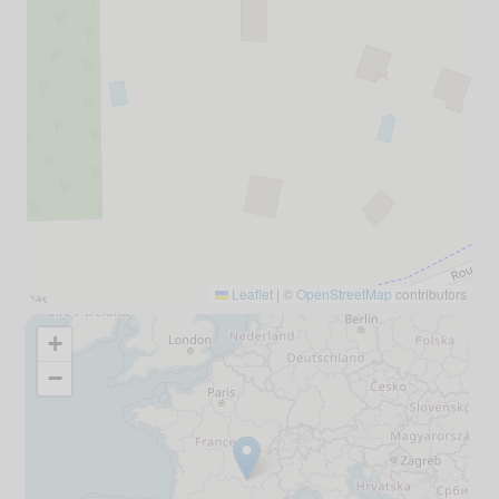
Leaflet
|
©
OpenStreetMap
contributors
+
−