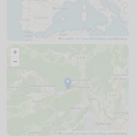
Leaflet
|
©
OpenStreetMap
contributors
+
−
Leaflet
|
©
OpenStreetMap
contributors