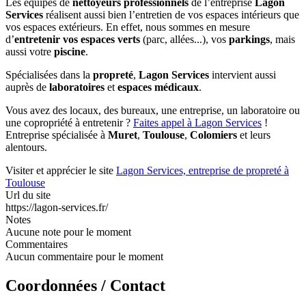
Les équipes de
nettoyeurs professionnels
de l’entreprise
Lagon
Services
réalisent aussi bien l’entretien de vos espaces intérieurs que
vos espaces extérieurs. En effet, nous sommes en mesure
d’
entretenir vos espaces verts
(parc, allées...), vos
parkings
, mais
aussi votre
piscine
.
Spécialisées dans la
propreté
,
Lagon Services
intervient aussi
auprès de
laboratoires
et
espaces médicaux
.
Vous avez des locaux, des bureaux, une entreprise, un laboratoire ou
une copropriété à entretenir ?
Faites appel à Lagon Services
!
Entreprise spécialisée à
Muret
,
Toulouse
,
Colomiers
et leurs
alentours.
Visiter et apprécier le site
Lagon Services, entreprise de propreté à
Toulouse
Url du site
https://lagon-services.fr/
Notes
Aucune note pour le moment
Commentaires
Aucun commentaire pour le moment
Coordonnées / Contact