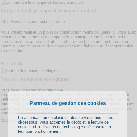
Comprendre le principe de l’écoconstruction
https://www.ecoconstruction-isere.fr/
Vous voulez réaliser un projet de construction moins polluante. Si vous avez
besoin d’informations pour comprendre le principe d’une écoconstruction,
alors vous êtes au bon endroit. En effet, ce portail internet est créé pour
mettre à votre disposition des renseignements fiables sur l’écoconstruction.
Le choix des
Voir la fiche
Tout sur les maison écologiques
https://www.maisonclimatique.com/
La protection de l’écologie doit être une priorité pour tout le monde si l’on
veut pérenniser les bonnes conditions climatiques de la planète. Pour ce
Panneau de gestion des cookies
faire, il est important de penser de plus en plus aux maisons bioclimatiques
qui ont des qualités exceptionnelles. En effet, avec un tel type de maison,
vous pouvez mieux profiter de
En autorisant un ou plusieurs des services tiers listés
Voir la fiche
ci-dessous, vous acceptez le dépôt et la lecture de
cookies et l'utilisation de technologies nécessaires à
leur bon fonctionnement.