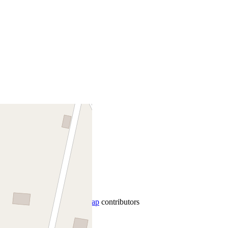
+
−
Leaflet
|
©
OpenStreetMap
contributors