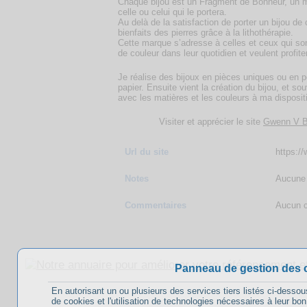
Chaque bijou est un Fragment de Bonheur, un mo
celle ou celui qui le portera.
Au delà de la satisfaction de porter un bijou de
bienfaits des pierres grâce à la lithothérapie.
Cette marque s’adresse à celles et ceux qui son
de couleur dans leur quotidien et veulent profite
Je réalise des bijoux en pièces uniques ou en p
papier. Ensuite vient la création du bijou, et s
avec les matières et les couleurs à ma dispositi
Visiter et apprécier le site
Gwenn V B
Url du site
https:/
Notes
Aucune 
Commentaires
Aucun c
Panneau de gestion des 
En autorisant un ou plusieurs des services tiers listés ci-dessou
de cookies et l'utilisation de technologies nécessaires à leur bo