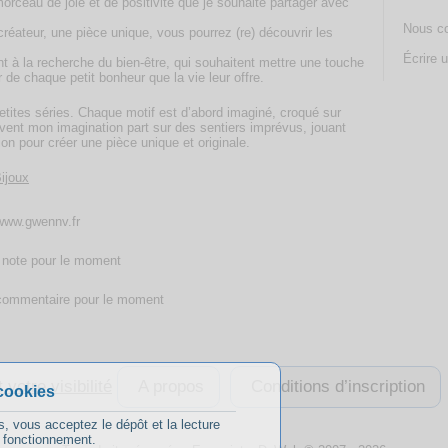
rceau de joie et de positivité que je souhaite partager avec
Nous co
 créateur, une pièce unique, vous pourrez (re) découvrir les
Écrire u
t à la recherche du bien-être, qui souhaitent mettre une touche
r de chaque petit bonheur que la vie leur offre.
etites séries. Chaque motif est d’abord imaginé, croqué sur
ouvent mon imagination part sur des sentiers imprévus, jouant
on pour créer une pièce unique et originale.
ijoux
/www.gwennv.fr
note pour le moment
ommentaire pour le moment
A propos
Conditions d’inscription
cookies
s, vous acceptez le dépôt et la lecture
n fonctionnement.