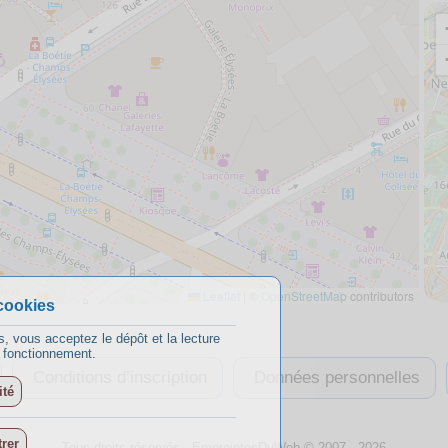
Leaflet
|
©
OpenStreetMap
contributors
cookies
s, vous acceptez le dépôt et la lecture
n fonctionnement.
Conditions d’inscription
Données personnelles
ité
rer
Tous droits réservés -
EmpreintesDuWeb
© 2007 - 2026