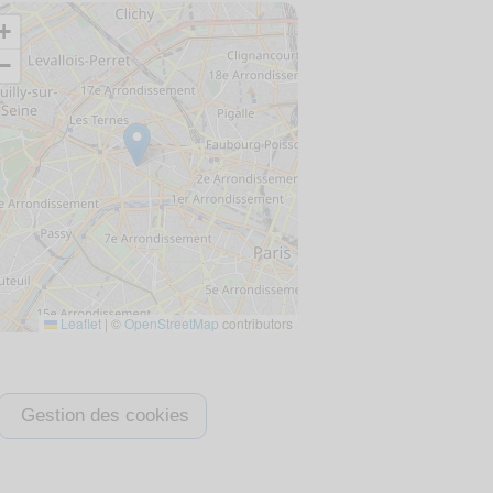
+
−
Leaflet
|
©
OpenStreetMap
contributors
Gestion des cookies