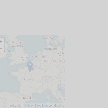
+
−
Leaflet
|
©
OpenStreetMap
contributors