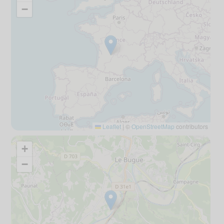
−
Leaflet
|
©
OpenStreetMap
contributors
+
−