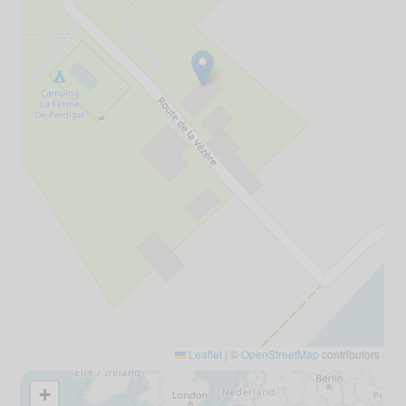
Leaflet
|
©
OpenStreetMap
contributors
+