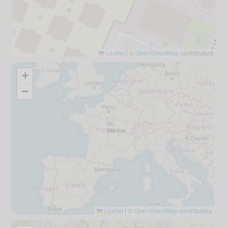
Leaflet
|
©
OpenStreetMap
contributors
+
−
Leaflet
|
©
OpenStreetMap
contributors