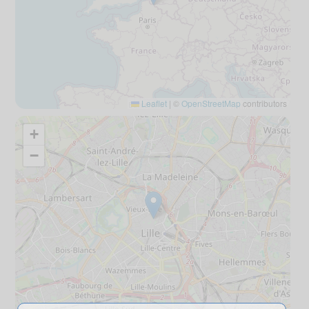
Leaflet
|
©
OpenStreetMap
contributors
+
−