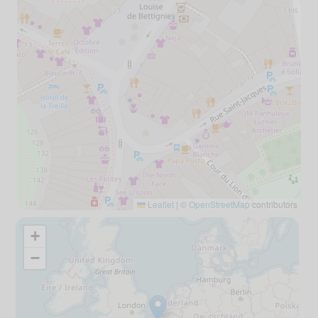
Leaflet
|
©
OpenStreetMap
contributors
+
−