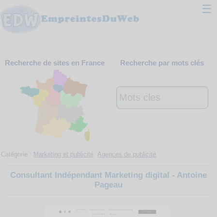
☰
Classement
Recherche de sites en France
Recherche par mots clés
Webmaster
Contact
Support
Catégorie :
Marketing et publicité
Agences de publicité
Consultant Indépendant Marketing digital - Antoine
Pageau