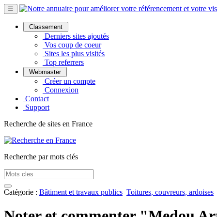
☰
Classement
Derniers sites ajoutés
Vos coup de coeur
Sites les plus visités
Top referrers
Webmaster
Créer un compte
Connexion
Contact
Support
Recherche de sites en France
Recherche par mots clés
Catégorie :
Bâtiment et travaux publics
Toitures, couvreurs, ardoises
Noter et commenter "Medou Ar