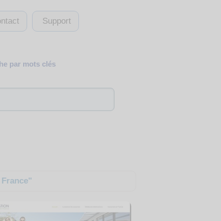
ntact
Support
e par mots clés
 France"