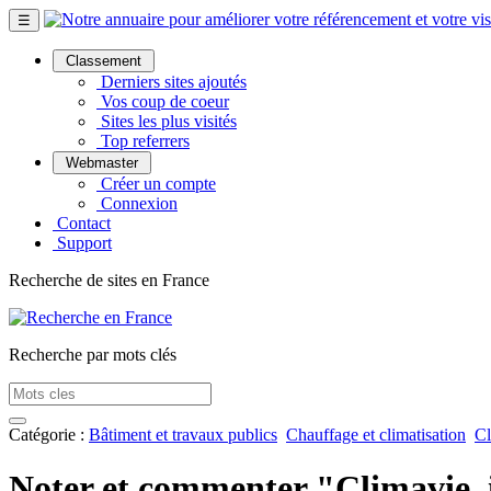
☰
Classement
Derniers sites ajoutés
Vos coup de coeur
Sites les plus visités
Top referrers
Webmaster
Créer un compte
Connexion
Contact
Support
Recherche de sites en France
Recherche par mots clés
Catégorie :
Bâtiment et travaux publics
Chauffage et climatisation
Cl
Noter et commenter "Climavie, i