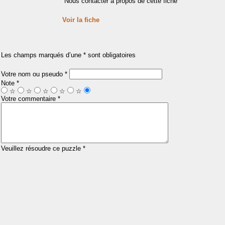
Nous contacter à propos de cette fiche
Voir la fiche
Les champs marqués d’une * sont obligatoires
Votre nom ou pseudo *
Note *
☆
☆
☆
☆
☆
Votre commentaire *
Veuillez résoudre ce puzzle *