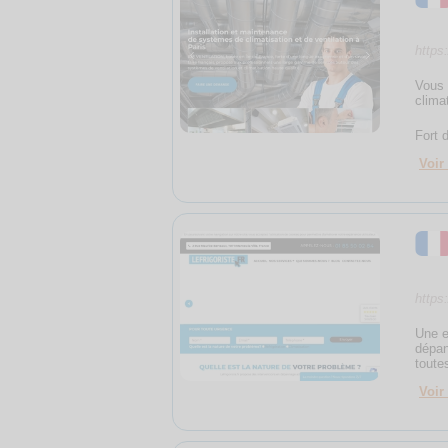
https:
Vous 
clima
Fort 
Voir 
https:
Une e
dépan
toute
Voir 