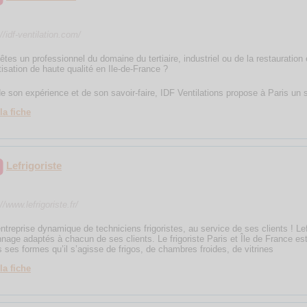
//idf-ventilation.com/
êtes un professionnel du domaine du tertiaire, industriel ou de la restauratio
tisation de haute qualité en Ile-de-France ?
de son expérience et de son savoir-faire, IDF Ventilations propose à Paris un 
la fiche
Lefrigoriste
//www.lefrigoriste.fr/
ntreprise dynamique de techniciens frigoristes, au service de ses clients ! Le
nage adaptés à chacun de ses clients. Le frigoriste Paris et Île de France est 
s ses formes qu’il s’agisse de frigos, de chambres froides, de vitrines
la fiche