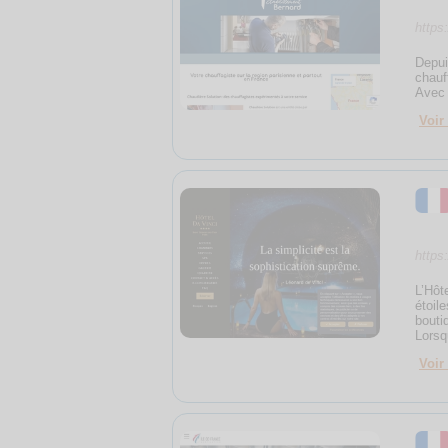
https
Depui
chauf
Avec 
Voir 
https
L’Hôt
étoil
bouti
Lorsq
Voir 