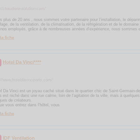
://chaudiere-solution.com/
s plus de 20 ans , nous sommes votre partenaire pour l’installation, le dépa
fage, de la ventilation, de la climatisation, de la réfrigération et de le domai
nos employés, grâce à de nombreuses années d’expérience, nous sommes 
la fiche
Hotel Da Vinci****
://www.hoteldavinciparis.com/
el Da Vinci est un joyau caché situé dans le quartier chic de Saint-Germain-de
es est niché dans une rue calme, loin de l’agitation de la ville, mais à quelque
ques de créateurs.
ue vous entrez dans l’hôtel, vous
la fiche
IDF Ventilation