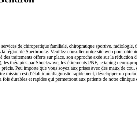
services de chiropratique familiale, chiropratique sportive, radiologie
ns la région de Sherbrooke. Veuillez consulter notre site web pour obte
ité des traitements offerts sur place, son approche axée sur la réduction 
e), les thérapies par Shockwave, les étirements PNF, le taping neuro-pro
s précis. Peu importe que vous soyez aux prises avec des maux de cou, d
notre mission est d’établir un diagnostic rapidement, développer un protoc
a fois durables et rapides qui permettront aux patients de notre clinique c