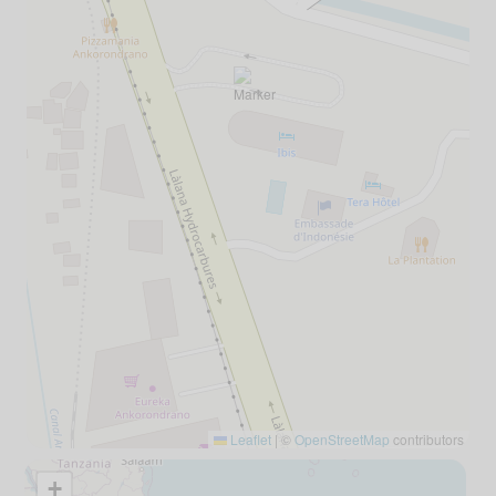
Leaflet
|
©
OpenStreetMap
contributors
+