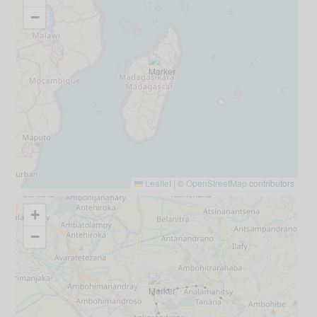
−
Leaflet
|
©
OpenStreetMap
contributors
+
−