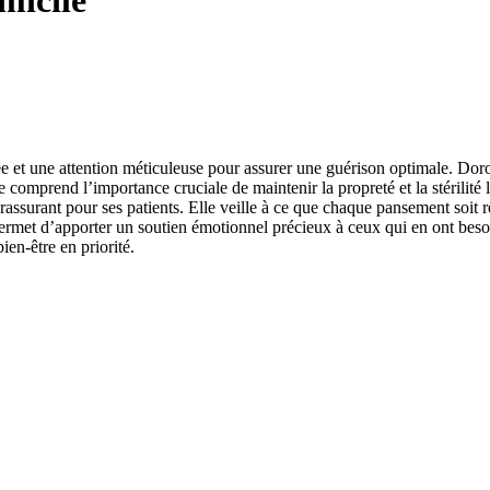
micile
et une attention méticuleuse pour assurer une guérison optimale. Dorot
lle comprend l’importance cruciale de maintenir la propreté et la stéril
assurant pour ses patients. Elle veille à ce que chaque pansement soit ré
 permet d’apporter un soutien émotionnel précieux à ceux qui en ont be
ien-être en priorité.