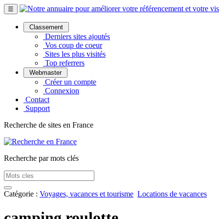
☰
Classement
Derniers sites ajoutés
Vos coup de coeur
Sites les plus visités
Top referrers
Webmaster
Créer un compte
Connexion
Contact
Support
Recherche de sites en France
Recherche par mots clés
Catégorie :
Voyages, vacances et tourisme
Locations de vacances
camping roulotte