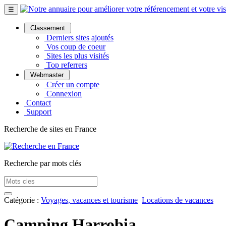
☰
Classement
Derniers sites ajoutés
Vos coup de coeur
Sites les plus visités
Top referrers
Webmaster
Créer un compte
Connexion
Contact
Support
Recherche de sites en France
Recherche par mots clés
Catégorie :
Voyages, vacances et tourisme
Locations de vacances
Camping Harrobia