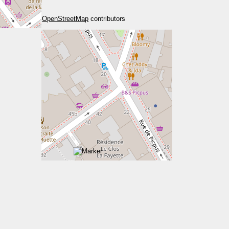
+
−
Leaflet
|
©
OpenStreetMap
contributors