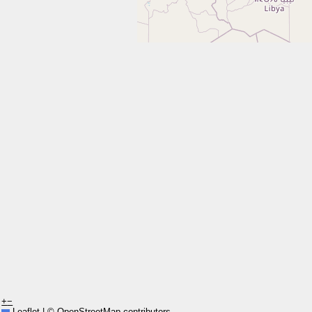
+
−
Leaflet
|
©
OpenStreetMap
contributors