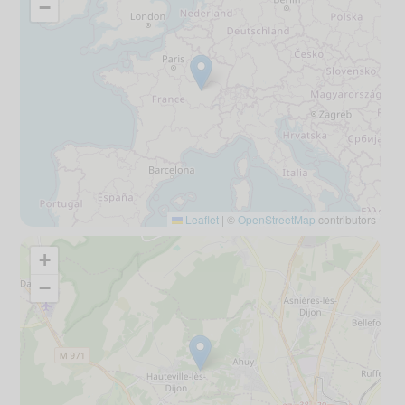
−
Leaflet
|
©
OpenStreetMap
contributors
+
−