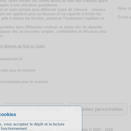
urne. Notre univers est centré autour du soin des cheveux grâce
ptés à une utilisation quotidienne.
Nous co
it en satin pensés pour différents types de cheveux : cheveux
tin est apprécié pour sa douceur et sa capacité à limiter les
Écrire u
 aide à réduire les frisottis, préserver l’hydratation capillaire et
onibles dans différentes couleurs et styles afin de répondre
roposer des accessoires simples, confortables et efficaces pour
en.
in Bonnet de Nuit en Satin
bonnetsatin.fr/
note pour le moment
ommentaire pour le moment
Conditions d’inscription
Données personnelles
cookies
s, vous acceptez le dépôt et la lecture
n fonctionnement.
Tous droits réservés -
EmpreintesDuWeb
© 2007 - 2026