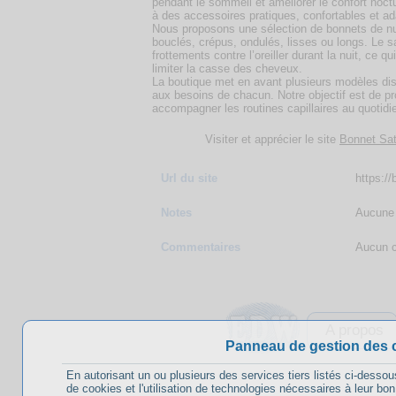
pendant le sommeil et améliorer le confort noct
à des accessoires pratiques, confortables et ada
Nous proposons une sélection de bonnets de nu
bouclés, crépus, ondulés, lisses ou longs. Le sa
frottements contre l’oreiller durant la nuit, ce qui
limiter la casse des cheveux.
La boutique met en avant plusieurs modèles disp
aux besoins de chacun. Notre objectif est de p
accompagner les routines capillaires au quotidi
Visiter et apprécier le site
Bonnet Sat
Url du site
https://
Notes
Aucune 
Commentaires
Aucun c
A propos
Panneau de gestion des 
En autorisant un ou plusieurs des services tiers listés ci-dessou
de cookies et l'utilisation de technologies nécessaires à leur bo