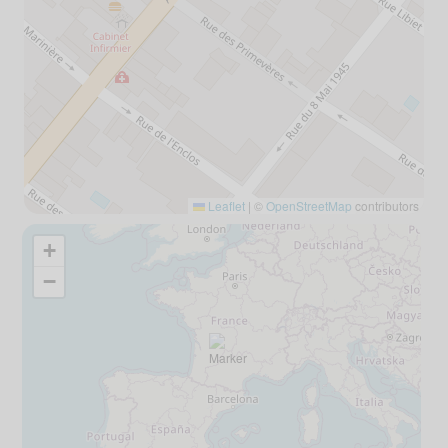
Leaflet
|
©
OpenStreetMap
contributors
+
−