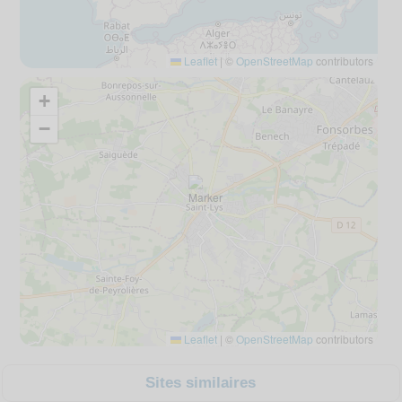
Leaflet
|
©
OpenStreetMap
contributors
+
−
Leaflet
|
©
OpenStreetMap
contributors
Sites similaires