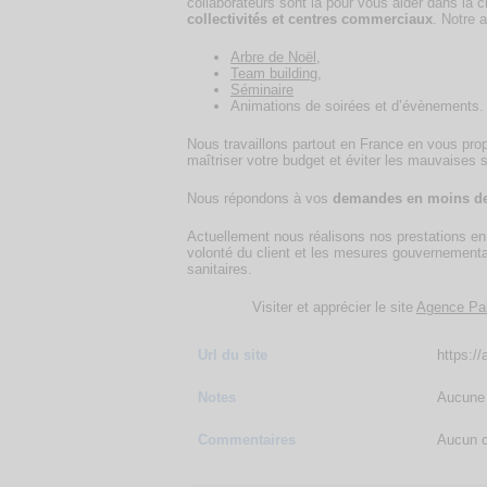
collaborateurs sont là pour vous aider dans la c
collectivités et centres commerciaux
. Notre 
Arbre de Noël
,
Team building
,
Séminaire
Animations de soirées et d’évènements
Nous travaillons partout en France en vous pro
maîtriser votre budget et éviter les mauvaises s
Nous répondons à vos
demandes en moins de
Actuellement nous réalisons nos prestations e
volonté du client et les mesures gouvernementa
sanitaires.
Visiter et apprécier le site
Agence Pa
Url du site
https:/
Notes
Aucune 
Commentaires
Aucun c