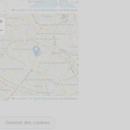
Leaflet
|
©
OpenStreetMap
contributors
+
−
Leaflet
|
©
OpenStreetMap
contributors
Gestion des cookies