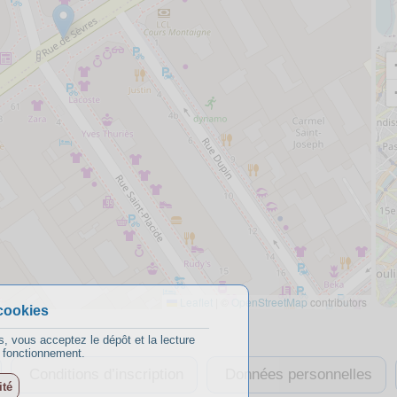
Leaflet
|
©
OpenStreetMap
contributors
cookies
s, vous acceptez le dépôt et la lecture
n fonctionnement.
Conditions d’inscription
Données personnelles
ité