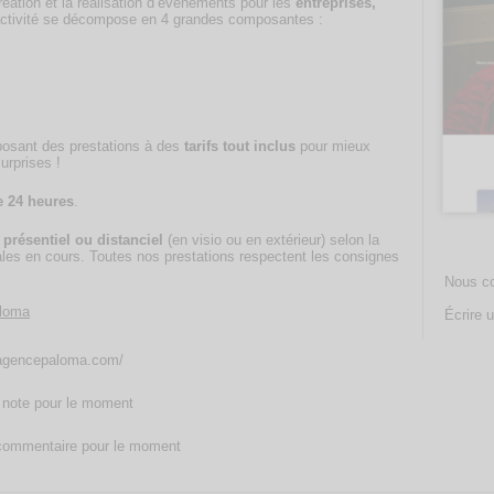
réation et la réalisation d’évènements pour les
entreprises,
activité se décompose en 4 grandes composantes :
.
posant des prestations à des
tarifs tout inclus
pour mieux
urprises !
 24 heures
.
n
présentiel ou distanciel
(en visio ou en extérieur) selon la
les en cours. Toutes nos prestations respectent les consignes
Nous co
loma
Écrire u
/agencepaloma.com/
note pour le moment
ommentaire pour le moment