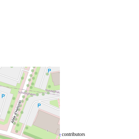
+
−
Leaflet
|
©
OpenStreetMap
contributors